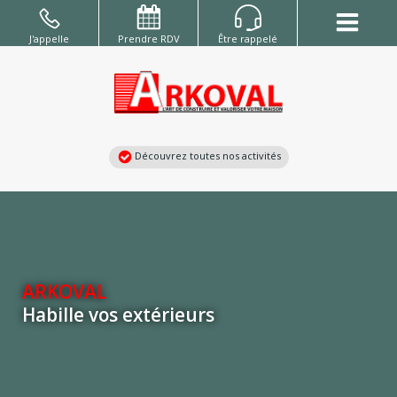
Aller
au
J'appelle
Prendre RDV
Être rappelé
contenu
Découvrez toutes nos activités
ARKOVAL
Habille vos extérieurs